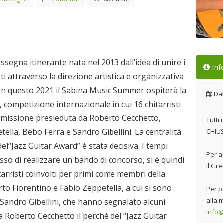
La 
segna itinerante nata nel 2013 dall’idea di unire i
Inf
Aw
eti attraverso la direzione artistica e organizzativa
Dal
In questo 2021 il Sabina Music Summer ospiterà la
Da
, competizione internazionale in cui 16 chitarristi
mmissione presieduta da Roberto Cecchetto,
Tutti
lla, Bebo Ferra e Sandro Gibellini. La centralità
CHIU
el“Jazz Guitar Award” è stata decisiva. I tempi
Per a
sso di realizzare un bando di concorso, si è quindi
il Gr
tarristi coinvolti per primi come membri della
to Fiorentino e Fabio Zeppetella, a cui si sono
Per p
alla m
 Sandro Gibellini, che hanno segnalato alcuni
info@
a Roberto Cecchetto il perché del “Jazz Guitar