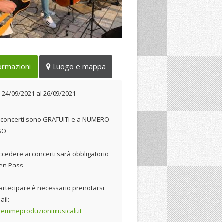
I edizione del “Jazz Guitar
ormazioni
Luogo e mappa
ard"
 24/09/2021 al 26/09/2021
l
24/09/2021
al
26/09/2021
 i concerti sono GRATUITI e a NUMERO
SO
ccedere ai concerti sarà obbligatorio
een Pass
artecipare è necessario prenotarsi
ail:
emmeproduzionimusicali.it