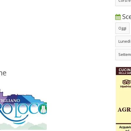
Corsi e
Sce
Oggi
Lunedì
Settem
ne