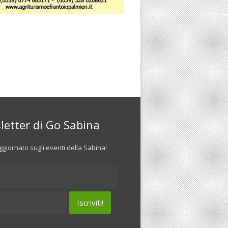
letter di Go Sabina
giornato sugli eventi della Sabina!