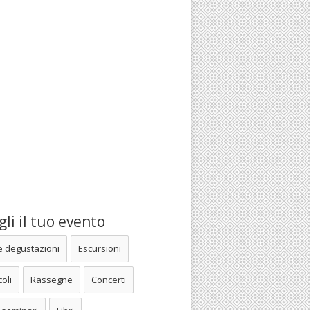
li il tuo evento
e degustazioni
Escursioni
oli
Rassegne
Concerti