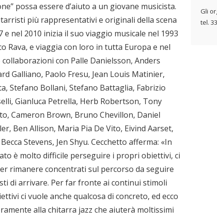
ne” possa essere d’aiuto a un giovane musicista.
Gli o
arristi più rappresentativi e originali della scena
tel. 3
 e nel 2010 inizia il suo viaggio musicale nel 1993
ico Rava, e viaggia con loro in tutta Europa e nel
 collaborazioni con Palle Danielsson, Anders
ard Galliano, Paolo Fresu, Jean Louis Matinier,
a, Stefano Bollani, Stefano Battaglia, Fabrizio
selli, Gianluca Petrella, Herb Robertson, Tony
tto, Cameron Brown, Bruno Chevillon, Daniel
r, Ben Allison, Maria Pia De Vito, Eivind Aarset,
Becca Stevens, Jen Shyu. Cecchetto afferma: «In
ato è molto difficile perseguire i propri obiettivi, ci
er rimanere concentrati sul percorso da seguire
i di arrivare. Per far fronte ai continui stimoli
ettivi ci vuole anche qualcosa di concreto, ed ecco
ramente alla chitarra jazz che aiuterà moltissimi