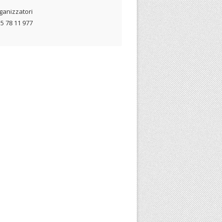
rganizzatori
35 78 11 977