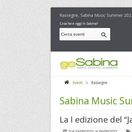
Rassegne, Sabina Music Summer 202
Cosa fare oggi in Sabina?
Eventi
Rassegne
Sabina Music S
La I edizione del “
Dal
24/09/2021
al
26/09/2021