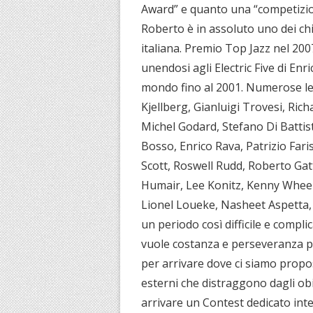
Award” e quanto una “competizio
Roberto è in assoluto uno dei chit
italiana. Premio Top Jazz nel 2007
unendosi agli Electric Five di Enr
mondo fino al 2001. Numerose le
Kjellberg, Gianluigi Trovesi, Rich
Michel Godard, Stefano Di Battist
Bosso, Enrico Rava, Patrizio Fari
Scott, Roswell Rudd, Roberto Ga
Humair, Lee Konitz, Kenny Wheele
Lionel Loueke, Nasheet Aspetta, 
un periodo così difficile e complic
vuole costanza e perseveranza p
per arrivare dove ci siamo propost
esterni che distraggono dagli obi
arrivare un Contest dedicato inte