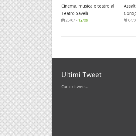
Cinema, musica e teatro al
Assalt
Teatro Savelli
Conti
25/07 -
12/09
04/0
Ultimi Tweet
Carico i tweet...