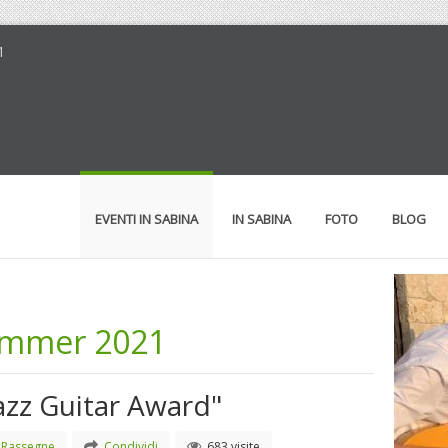
1
EVENTI IN SABINA
IN SABINA
FOTO
BLOG
ummer 2021
Jazz Guitar Award"
Rassegne
Condividi
683 visite