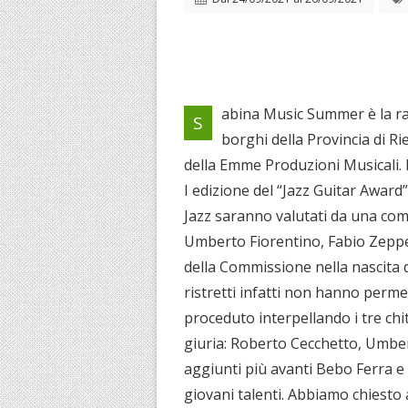
abina Music Summer è la ras
S
borghi della Provincia di Ri
della Emme Produzioni Musicali. 
I edizione del “Jazz Guitar Award”
Jazz saranno valutati da una co
Umberto Fiorentino, Fabio Zeppete
della Commissione nella nascita d
ristretti infatti non hanno perme
proceduto interpellando i tre chi
giuria: Roberto Cecchetto, Umber
aggiunti più avanti Bebo Ferra e
giovani talenti. Abbiamo chiesto 