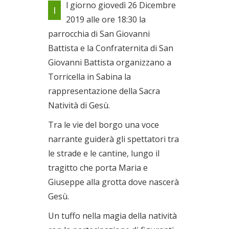
l giorno giovedì 26 Dicembre
I
Sacra Natività di Gesù
2019 alle ore 18:30 la
Il 26/12/2019
parrocchia di San Giovanni
Battista e la Confraternita di San
Giovanni Battista organizzano a
Torricella in Sabina la
rappresentazione della Sacra
Natività di Gesù.
Tra le vie del borgo una voce
narrante guiderà gli spettatori tra
le strade e le cantine, lungo il
tragitto che porta Maria e
Giuseppe alla grotta dove nascerà
Gesù.
Un tuffo nella magia della natività