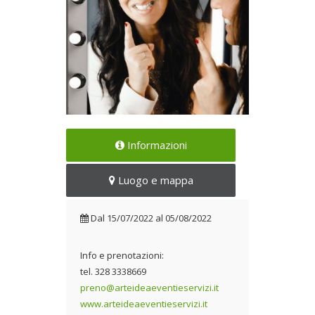
Rassegna di spettacoli
Informazioni
inserita nel nutrito calendario
di eventi 'Ariccia da Amare
Luogo e mappa
2022'
Dal 15/07/2022 al
Dal
15/07/2022
al
05/08/2022
05/08/2022
Info e prenotazioni:
tel. 328 3338669
preno@arteideaeventieservizi.it
www.arteideaeventieservizi.it