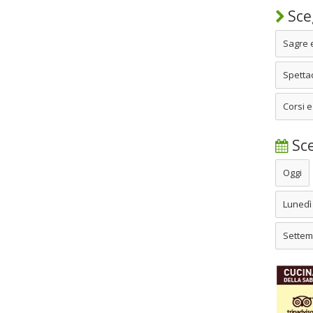
Sceg
Sagre 
Spettac
Corsi e
Sce
Oggi
Lunedì
Settem