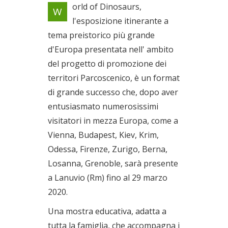
La mostra itinerante sui
orld of Dinosaurs,
W
dinosauri più grande d'Europa
l'esposizione itinerante a
Dal 29/01/2020 al
tema preistorico più grande
29/03/2020
d'Europa presentata nell' ambito
del progetto di promozione dei
territori Parcoscenico, è un format
di grande successo che, dopo aver
entusiasmato numerosissimi
visitatori in mezza Europa, come a
Vienna, Budapest, Kiev, Krim,
Odessa, Firenze, Zurigo, Berna,
Losanna, Grenoble, sarà presente
a Lanuvio (Rm) fino al 29 marzo
2020.
Una mostra educativa, adatta a
tutta la famiglia, che accompagna i