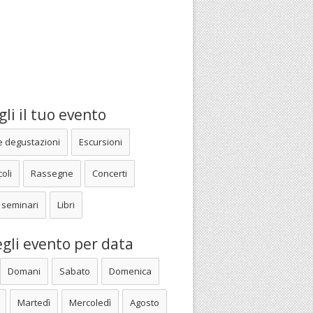
li il tuo evento
e degustazioni
Escursioni
oli
Rassegne
Concerti
 seminari
Libri
gli evento per data
Domani
Sabato
Domenica
Martedì
Mercoledì
Agosto