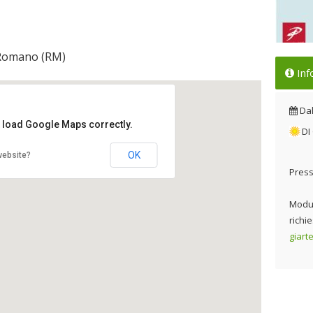
 Romano (RM)
Le 
Inf
Ot
Dal
Da
t load Google Maps correctly.
DI
OK
website?
Press
Modul
richie
giart