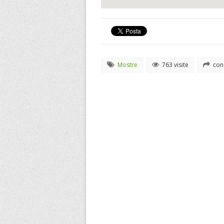
Mostre
763 visite
cond