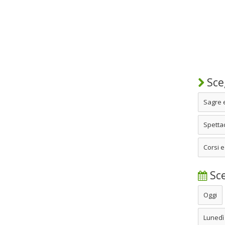
Sceg
Sagre 
Spettac
Corsi e
Sce
Oggi
Lunedì