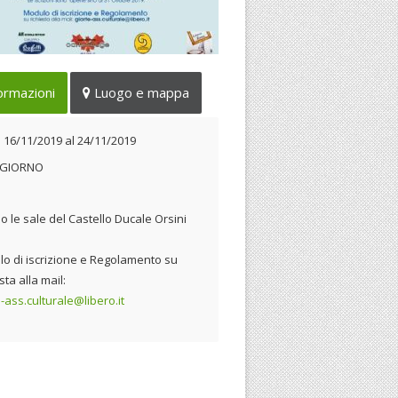
iscrizioni sono aperte sino al 31
ormazioni
Luogo e mappa
tobre 2019
 16/11/2019 al 24/11/2019
l
16/11/2019
al
24/11/2019
 GIORNO
o le sale del Castello Ducale Orsini
o di iscrizione e Regolamento su
sta alla mail:
e-ass.culturale@libero.it