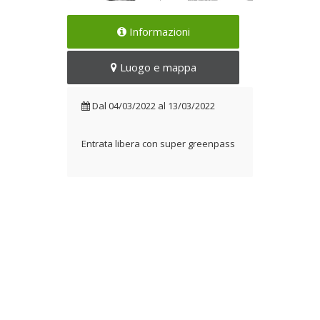
Collettiva fotografica
Informazioni
Dal 04/03/2022 al
13/03/2022
Luogo e mappa
Dal
04/03/2022
al
13/03/2022
Entrata libera con super greenpass