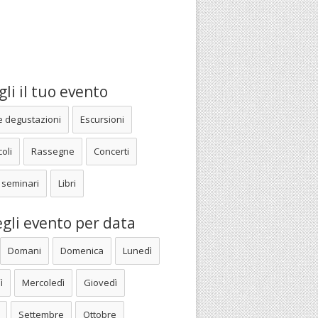
li il tuo evento
e degustazioni
Escursioni
oli
Rassegne
Concerti
 seminari
Libri
gli evento per data
Domani
Domenica
Lunedì
ì
Mercoledì
Giovedì
Settembre
Ottobre