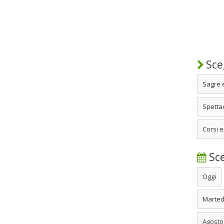
Sceg
Sagre 
Spettac
Corsi e
Sce
Oggi
Marted
Agosto