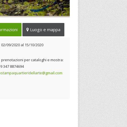
tallazione grafica e sonora per
ormazioni
Luogo e mappa
Festa di Santa Rosa
 02/09/2020 al 15/10/2020
l
02/09/2020
al
15/10/2020
e prenotazioni per cataloghi e mostra:
+39 347 8874694
iostampaquartieridellarte@gmail.com