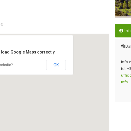
bo
Ins
Inf
la 
Dal
Da
t load Google Maps correctly.
Info 
OK
website?
tel. 
uffic
info