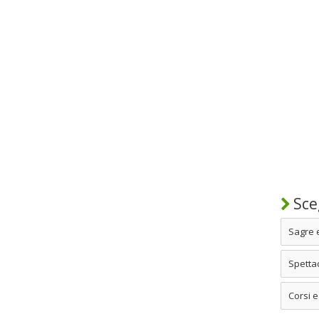
Sceg
Sagre 
Spettac
Corsi e