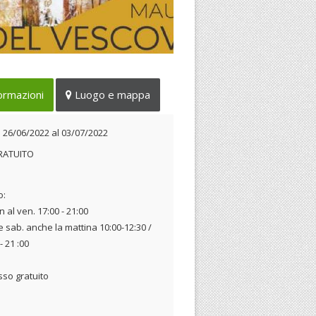
tra personale
ormazioni
Luogo e mappa
 26/06/2022 al 03/07/2022
l
26/06/2022
al
03/07/2022
RATUITO
o:
n al ven. 17:00 - 21:00
 e sab. anche la mattina 10:00-12:30 /
- 21 :00
sso gratuito