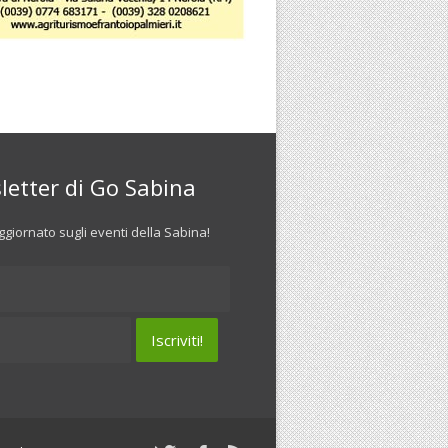
letter di Go Sabina
giornato sugli eventi della Sabina!