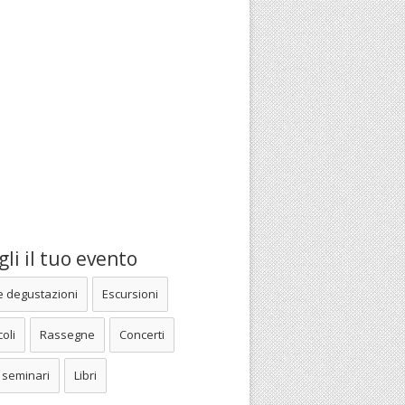
li il tuo evento
e degustazioni
Escursioni
oli
Rassegne
Concerti
 seminari
Libri