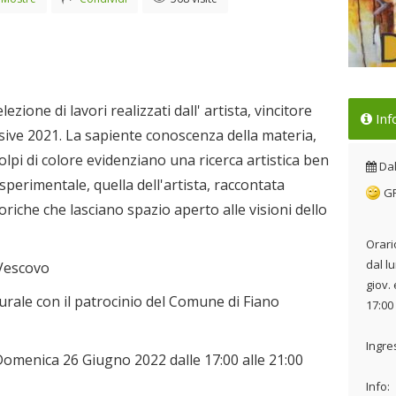
Mos
ezione di lavori realizzati dall' artista, vincitore
Inf
Dal
isive 2021. La sapiente conoscenza della materia,
olpi di colore evidenziano una ricerca artistica ben
Da
sperimentale, quella dell'artista, raccontata
G
oriche che lasciano spazio aperto alle visioni dello
Orari
dal lu
Vescovo
giov.
turale con il patrocinio del Comune di Fiano
17:00 
Ingre
Domenica 26 Giugno 2022 dalle 17:00 alle 21:00
Info: