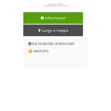
Mostra dell’Artista Salvatore
Informazioni
Petrelli
Dal 25/06/2025 al
Luogo e mappa
09/07/2025
Dal
25/06/2025
al
09/07/2025
GRATUITO