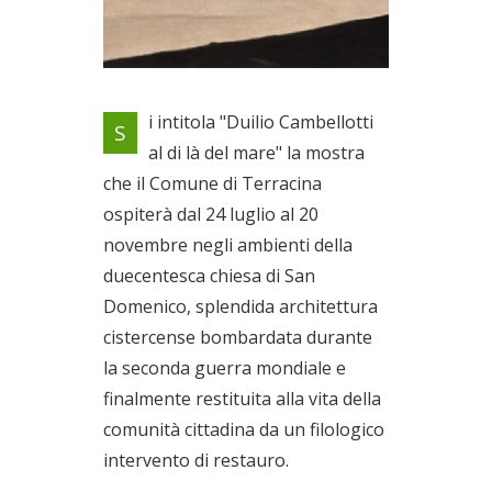
La mostra che il Comune di
i intitola "Duilio Cambellotti
S
Terracina ospita negli
al di là del mare" la mostra
ambienti della duecentesca
che il Comune di Terracina
chiesa di San Domenico
Dal 24/07/2021 al
ospiterà dal 24 luglio al 20
20/11/2021
novembre negli ambienti della
duecentesca chiesa di San
Domenico, splendida architettura
cistercense bombardata durante
la seconda guerra mondiale e
finalmente restituita alla vita della
comunità cittadina da un filologico
intervento di restauro.