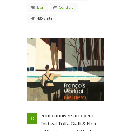
Libri
Condividi
485 visite
Week-end di letteratura e
ecimo anniversario per il
D
divertimento
Festival Tolfa Gialli & Noir:
Dal 16/07/2022 al