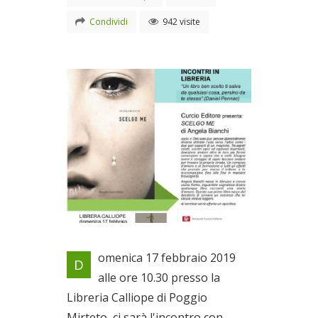
Condividi
942 visite
Incontro in libreria con Angela
omenica 17 febbraio 2019
D
Bianchi
alle ore 10.30 presso la
Il 17/02/2019
Libreria Calliope di Poggio
Mirteto, ci sarà l'incontro con