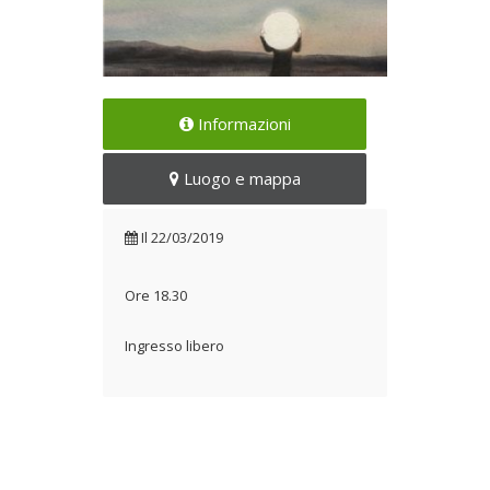
Presentazione del libro di
Informazioni
Marco Marrucci
Il 22/03/2019
Luogo e mappa
Il
22/03/2019
Ore 18.30
Ingresso libero