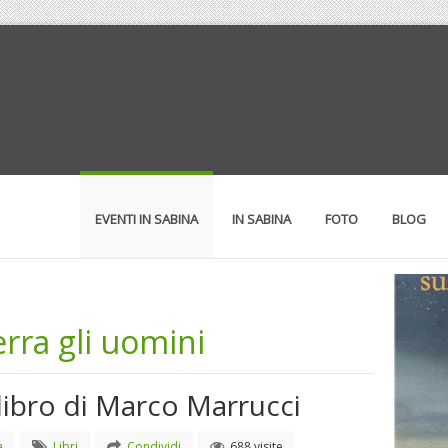
EVENTI IN SABINA
IN SABINA
FOTO
BLOG
rra gli uomini
libro di Marco Marrucci
a
Libri
Condividi
688 visite