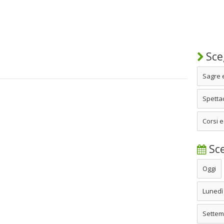
Sceg
Sagre 
Spettac
Corsi e
Sce
Oggi
Lunedì
Settem