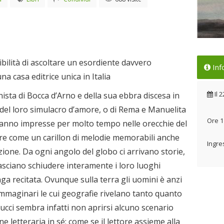
Pre
bilità di ascoltare un esordiente davvero
Inf
Mar
na casa editrice unica in Italia
Il 
Il
2
ista di Bocca d’Arno e della sua ebbra discesa in
del loro simulacro d’amore, o di Rema e Manuelita
Ore 1
eranno impresse per molto tempo nelle orecchie del
apre come un carillon di melodie memorabili anche
Ingre
zione. Da ogni angolo del globo ci arrivano storie,
 lasciano schiudere interamente i loro luoghi
ga recitata. Ovunque sulla terra gli uomini è anzi
immaginari le cui geografie rivelano tanto quanto
cci sembra infatti non aprirsi alcuno scenario
ne letteraria in sé; come se il lettore assieme alla