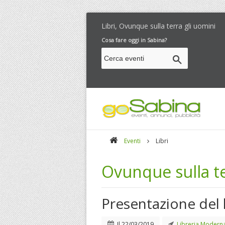
Libri, Ovunque sulla terra gli uomini
Cosa fare oggi in Sabina?
Eventi
Libri
Ovunque sulla te
Presentazione del 
Il
22/03/2019
Libreria Modern