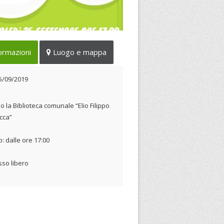
Giornata Europea delle Lingue a
ormazioni
Luogo e mappa
i
25/09/2019
5/09/2019
o la Biblioteca comunale “Elio Filippo
cca”
o: dalle ore 17:00
sso libero