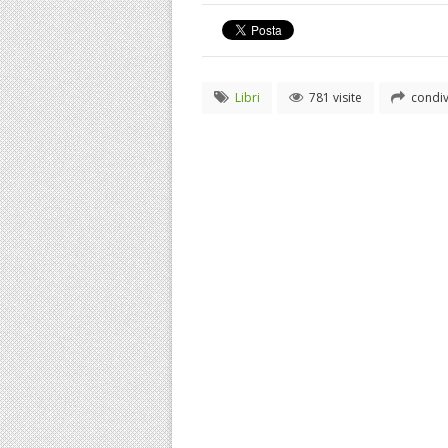
Libri
781 visite
condiv