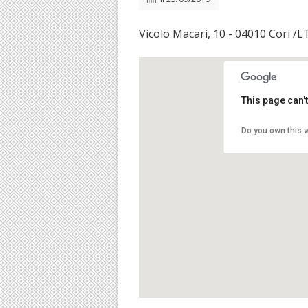
Vicolo Macari, 10 - 04010 Cori /L
This page can'
Do you own this 