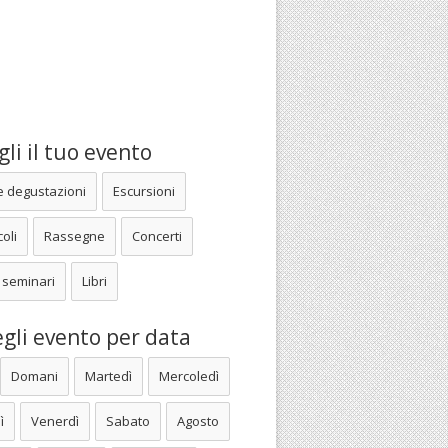
li il tuo evento
e degustazioni
Escursioni
oli
Rassegne
Concerti
 seminari
Libri
gli evento per data
Domani
Martedì
Mercoledì
ì
Venerdì
Sabato
Agosto