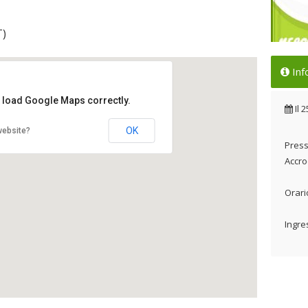
T)
La 
Inf
Cor
t load Google Maps correctly.
Il 
Il
2
OK
website?
Press
Accro
Orari
Ingre