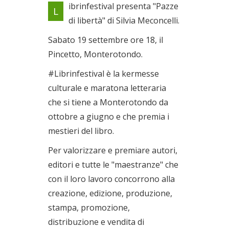
ibrinfestival presenta "Pazze
L
maratona letteraria
di libertà" di Silvia Meconcelli.
Il 19/09/2020
Sabato 19 settembre ore 18, il
Pincetto, Monterotondo.
#Librinfestival è la kermesse
culturale e maratona letteraria
che si tiene a Monterotondo da
ottobre a giugno e che premia i
mestieri del libro.
Per valorizzare e premiare autori,
editori e tutte le "maestranze" che
con il loro lavoro concorrono alla
creazione, edizione, produzione,
stampa, promozione,
distribuzione e vendita di