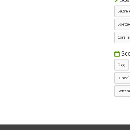
Sagre 
Spettac
Corsi e
Sce
Oggi
Lunedì
Settem