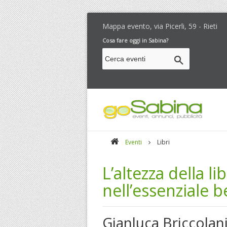
Mappa evento, via Picerli, 59 - Rieti
Cosa fare oggi in Sabina?
Eventi
Libri
L’altezza della li
nell’essenziale b
Gianluca Briccolan