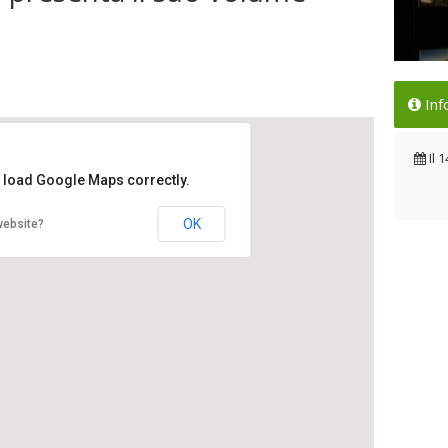
Gia
Inf
vo
Il 
Il
1
t load Google Maps correctly.
OK
website?