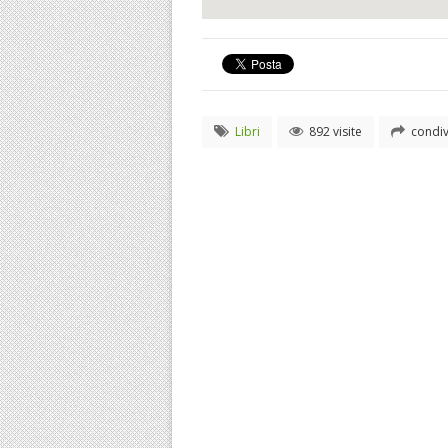
Libri
892 visite
condiv