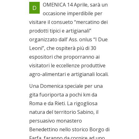
Il mercatino della 2°
OMENICA 14 Aprile, sarà un
D
Domenica del mese
occasione imperdibile per
Il 14/04/2019
visitare il consueto “mercatino dei
prodotti tipici e artigianali”
organizzato dall’ Ass. onlus “I Due
Leoni”, che ospiterà più di 30
espositori che proporranno ai
visitatori le eccellenze produttive
agro-alimentari e artigianali locali.
Una Domenica speciale per una
gita fuoriporta a pochi km da
Roma e da Rieti. La rigogliosa
natura del territorio Sabino, il
persuasivo monastero
Benedettino nello storico Borgo di
Farfa, faranno da cornice ad uno