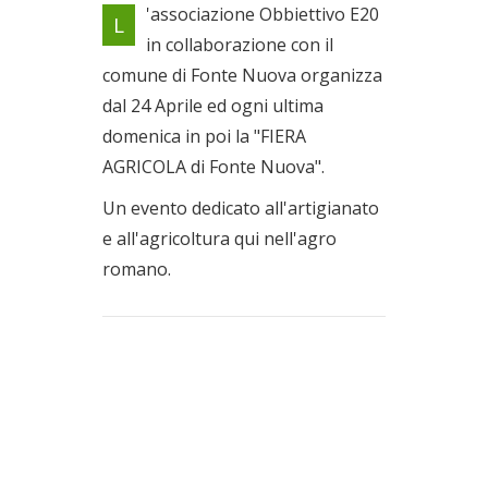
Un evento dedicato
'associazione Obbiettivo E20
L
all'artigianato e all'agricoltura
in collaborazione con il
Il 24/04/2022
comune di Fonte Nuova organizza
dal 24 Aprile ed ogni ultima
domenica in poi la "FIERA
AGRICOLA di Fonte Nuova".
Un evento dedicato all'artigianato
e all'agricoltura qui nell'agro
romano.