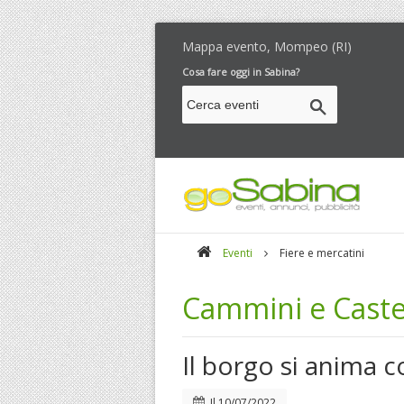
Mappa evento, Mompeo (RI)
Cosa fare oggi in Sabina?
Eventi
Fiere e mercatini
Cammini e Caste
Il borgo si anima co
Il
10/07/2022