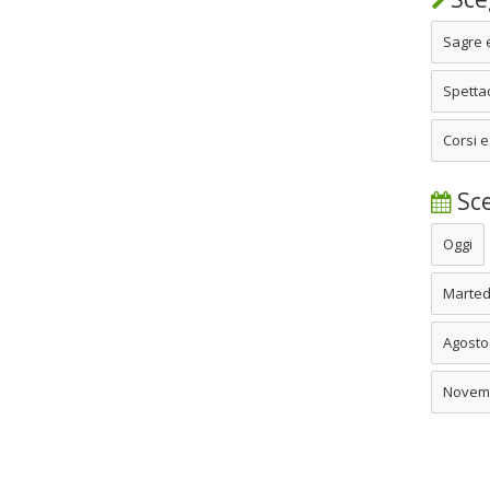
Sagre 
Spettac
Corsi e
Sce
Oggi
Marted
Agosto
Novem