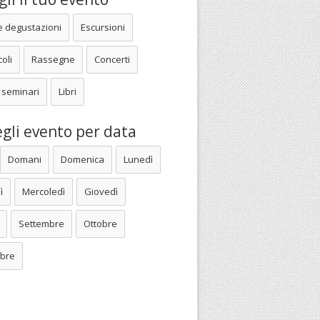
e degustazioni
Escursioni
oli
Rassegne
Concerti
 seminari
Libri
gli evento per data
Domani
Domenica
Lunedì
ì
Mercoledì
Giovedì
Settembre
Ottobre
bre