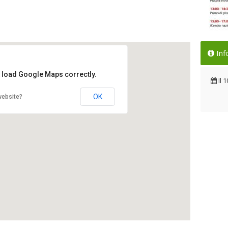
Il 
Inf
seri
t load Google Maps correctly.
Il 
Il
1
OK
website?