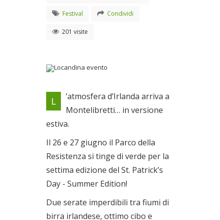
Festival
Condividi
201 visite
26 e 27 giugno a
’atmosfera d’Irlanda arriva a
L
Montelibretti
Montelibretti… in versione
Dal 26/06/2026 al
estiva.
27/06/2026
Il 26 e 27 giugno il Parco della
Resistenza si tinge di verde per la
settima edizione del St. Patrick’s
Day - Summer Edition!
Due serate imperdibili tra fiumi di
birra irlandese, ottimo cibo e