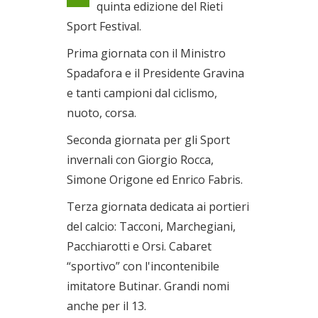
quinta edizione del Rieti
Dal 10/09/2020 al
Sport Festival.
13/09/2020
Prima giornata con il Ministro
Spadafora e il Presidente Gravina
e tanti campioni dal ciclismo,
nuoto, corsa.
Seconda giornata per gli Sport
invernali con Giorgio Rocca,
Simone Origone ed Enrico Fabris.
Terza giornata dedicata ai portieri
del calcio: Tacconi, Marchegiani,
Pacchiarotti e Orsi. Cabaret
“sportivo” con l'incontenibile
imitatore Butinar. Grandi nomi
anche per il 13.