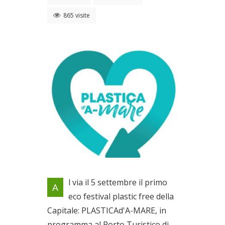
865 visite
Primo eco festival plastic free
l via il 5 settembre il primo
A
di Roma
eco festival plastic free della
Dal 23/08/2019 al
Capitale: PLASTICAd'A-MARE, in
08/09/2019
programma al Porto Turistico di