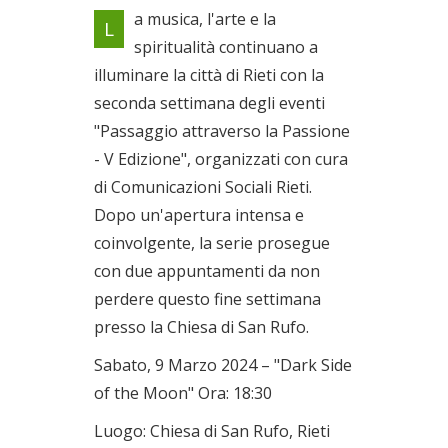
Seconda Settimana
a musica, l'arte e la
L
Dal 09/03/2024 al
spiritualità continuano a
10/03/2024
illuminare la città di Rieti con la
seconda settimana degli eventi
"Passaggio attraverso la Passione
- V Edizione", organizzati con cura
di Comunicazioni Sociali Rieti.
Dopo un'apertura intensa e
coinvolgente, la serie prosegue
con due appuntamenti da non
perdere questo fine settimana
presso la Chiesa di San Rufo.
Sabato, 9 Marzo 2024 – "Dark Side
of the Moon" Ora: 18:30
Luogo: Chiesa di San Rufo, Rieti