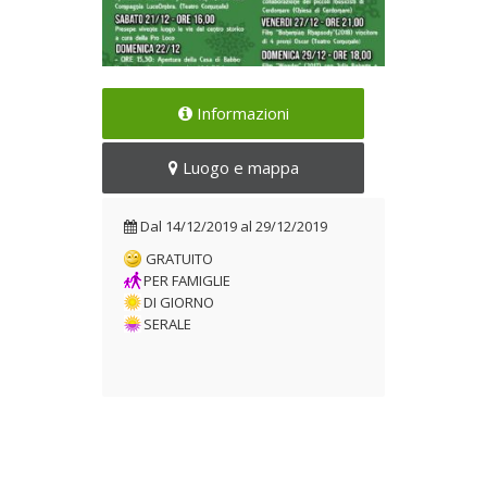
Spettacoli e concerti per le
Informazioni
festività
Dal 14/12/2019 al
Luogo e mappa
29/12/2019
Dal
14/12/2019
al
29/12/2019
GRATUITO
PER FAMIGLIE
DI GIORNO
SERALE