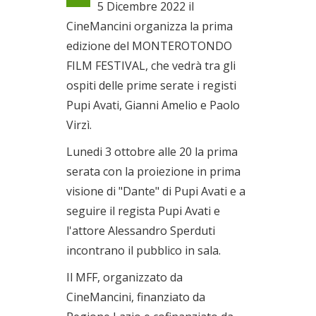
5 Dicembre 2022 il
Dal 03/10/2022 al
CineMancini organizza la prima
05/12/2022
edizione del MONTEROTONDO
FILM FESTIVAL, che vedrà tra gli
ospiti delle prime serate i registi
Pupi Avati, Gianni Amelio e Paolo
Virzì.
Lunedi 3 ottobre alle 20 la prima
serata con la proiezione in prima
visione di "Dante" di Pupi Avati e a
seguire il regista Pupi Avati e
l'attore Alessandro Sperduti
incontrano il pubblico in sala.
Il MFF, organizzato da
CineMancini, finanziato da