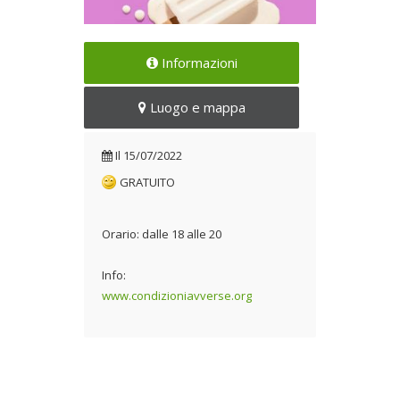
Festa finale dei centri estivi di
Informazioni
Spazio Aperto 2.0!
Il 15/07/2022
Luogo e mappa
Il
15/07/2022
GRATUITO
Orario: dalle 18 alle 20
Info:
www.condizioniavverse.org