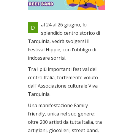
Tre giorni di pace, musica,
al 24 al 26 giugno, lo
D
artigianato, arte circense
splendido centro storico di
Dal 24/06/2022 al
Tarquinia, vedrà svolgersi il
26/06/2022
Festival Hippie, con l’obbligo di
indossare sorrisi.
Tra i più importanti festival del
centro Italia, fortemente voluto
dall’ Associazione culturale Viva
Tarquinia.
Una manifestazione Family-
friendly, unica nel suo genere:
oltre 200 artisti da tutta Italia, tra
artigiani, giocolieri, street band,