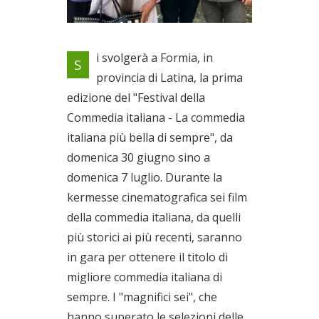
Sei film della commedia
i svolgerà a Formia, in
S
italiana, da quelli più storici ai
provincia di Latina, la prima
più recenti
edizione del "Festival della
Dal 30/06/2019 al
07/07/2019
Commedia italiana - La commedia
italiana più bella di sempre", da
domenica 30 giugno sino a
domenica 7 luglio. Durante la
kermesse cinematografica sei film
della commedia italiana, da quelli
più storici ai più recenti, saranno
in gara per ottenere il titolo di
migliore commedia italiana di
sempre. I "magnifici sei", che
hanno superato le selezioni delle