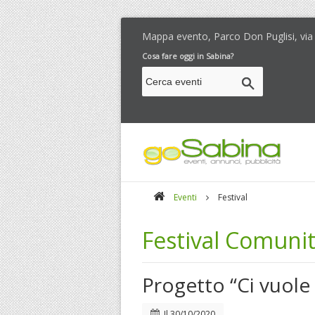
Mappa evento, Parco Don Puglisi, via 
Cosa fare oggi in Sabina?
Eventi
Festival
Festival Comunita
Progetto “Ci vuole
Il
30/10/2020