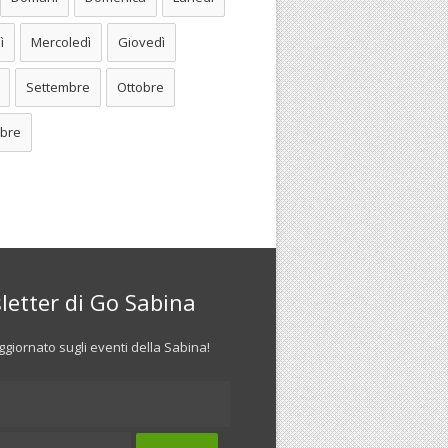
ì
Mercoledì
Giovedì
Settembre
Ottobre
bre
letter di Go Sabina
giornato sugli eventi della Sabina!