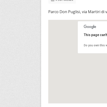
Parco Don Puglisi, via Martiri di
This page can'
Do you own this 