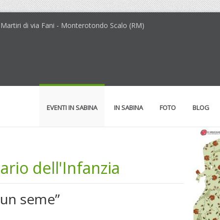
Martiri di via Fani - Monterotondo Scalo (RM)
EVENTI IN SABINA
IN SABINA
FOTO
BLOG
rio dell'Infanzia
 un seme”