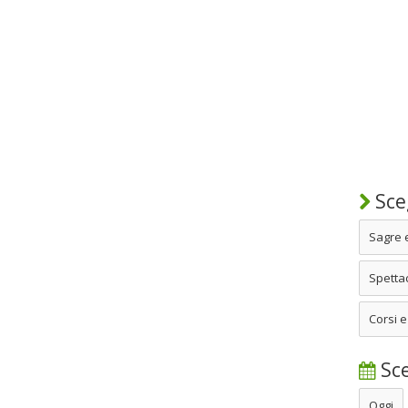
Sceg
Sagre 
Spettac
Corsi e
Sce
Oggi