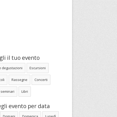
li il tuo evento
e degustazioni
Escursioni
oli
Rassegne
Concerti
 seminari
Libri
gli evento per data
Domani
Domenica
Lunedì