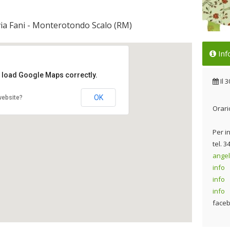
 via Fani - Monterotondo Scalo (RM)
Pro
Inf
Il 
t load Google Maps correctly.
Il
3
OK
website?
Orario
Per i
tel. 
angel
info
info
info
faceb