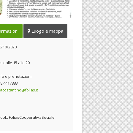
getto “Ci vuole un seme”
ormazioni
Luogo e mappa
30/10/2020
0/10/2020
: dalle 15 alle 20
nfo e prenotazioni:
348.4417883
acostantino@folias.it
ook: FoliasCooperativaSociale