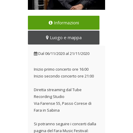
Due concerti giornalieri in
Informazioni
diretta streaming
Dal 06/11/2020 al
Luogo e mappa
21/11/2020
Dal
06/11/2020
al
21/11/2020
Inizio primo concerto ore 16:00
Inizio secondo concerto ore 21:00
Diretta streaming dal Tube
Recording Studio
Via Farense 55, Passo Corese di
Fara in Sabina
Si potranno seguire i concerti dalla
pagina del Fara Music Festival: