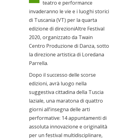
teatro e performance
Dal 20/08/2020 al
invaderanno le vie e i luoghi storici
23/08/2020
di Tuscania (VT) per la quarta
edizione di direzioniAltre Festival
2020, organizzato da Twain
Centro Produzione di Danza, sotto
la direzione artistica di Loredana
Parrella.
Dopo il successo delle scorse
edizioni, avrà luogo nella
suggestiva cittadina della Tuscia
laziale, una maratona di quattro
giorni all’insegna delle arti
performative: 14 appuntamenti di
assoluta innovazione e originalità
per un festival multidisciplinare,