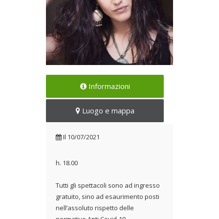
Ultimo evento con Rachele
Informazioni
Andrioli, Rocco Nigro e Redi
Hasa
Luogo e mappa
Il 10/07/2021
Il
10/07/2021
h. 18.00
Tutti gli spettacoli sono ad ingresso
gratuito, sino ad esaurimento posti
nell’assoluto rispetto delle
normative Anti Covid-19