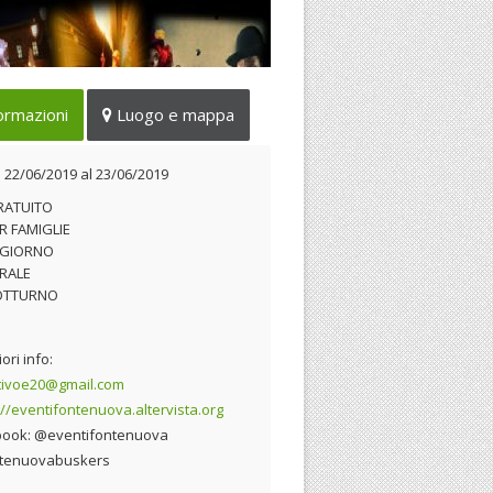
onte Nuova la 3ª edizione
ormazioni
Luogo e mappa
 22/06/2019 al 23/06/2019
l
22/06/2019
al
23/06/2019
RATUITO
R FAMIGLIE
 GIORNO
RALE
OTTURNO
ori info:
tivoe20@gmail.com
://eventifontenuova.altervista.org
book: @eventifontenuova
tenuovabuskers