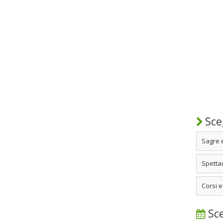
Sceg
Sagre 
Spettac
Corsi e
Sce