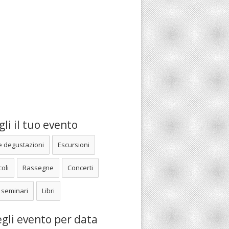
li il tuo evento
e degustazioni
Escursioni
oli
Rassegne
Concerti
 seminari
Libri
gli evento per data