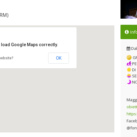
(RM)
A F
Inf
Dal
t load Google Maps correctly.
Da
G
OK
website?
PE
DI
SE
N
Maggi
obiet
https
Face
@fon