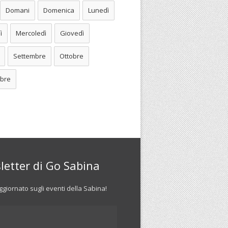
Domani
Domenica
Lunedì
ì
Mercoledì
Giovedì
Settembre
Ottobre
bre
letter di Go Sabina
giornato sugli eventi della Sabina!