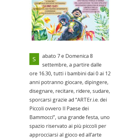
Una grande festa, uno spazio
abato 7 e Domenica 8
S
riservato ai più piccoli per
settembre, a partire dalle
approcciarsi al gioco ed
ore 16.30, tutti i bambini dai 0 ai 12
all’arte
Dal 07/09/2019 al
anni potranno giocare, dipingere,
08/09/2019
disegnare, recitare, ridere, sudare,
sporcarsi grazie ad “ARTEr.i.e. dei
Piccoli ovvero Il Paese dei
Bammocci”, una grande festa, uno
spazio riservato ai più piccoli per
approcciarsi al gioco ed all’arte