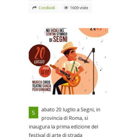
Condividi
1609 visite
La prima edizione del festival
abato 20 luglio a Segni, in
S
di arte di strada
provincia di Roma, si
Il 20/07/2019
inaugura la prima edizione del
festival di arte di strada