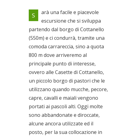
Pratoni, casette dei pastori e
arà una facile e piacevole
S
antica cava romana di marmo
escursione che si sviluppa
rosso, con la tipica grigliata
partendo dal borgo di Cottanello
alla brace
Il 26/09/2021
(550m) e ci condurrà, tramite una
comoda carrareccia, sino a quota
800 m dove arriveremo al
principale punto di interesse,
ovvero alle Casette di Cottanello,
un piccolo borgo di pastori che le
utilizzano quando mucche, pecore,
capre, cavalli e maiali vengono
portati ai pascoli alti. Oggi molte
sono abbandonate e diroccate,
alcune ancora utilizzate ed il
posto, per la sua collocazione in