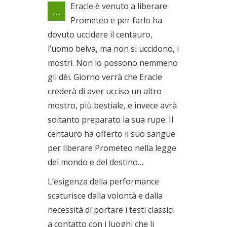
Eracle è venuto a liberare
…
a Torre Paola
Prometeo e per farlo ha
Il 27/08/2022
dovuto uccidere il centauro,
l’uomo belva, ma non si uccidono, i
mostri. Non lo possono nemmeno
gli dèi. Giorno verrà che Eracle
crederà di aver ucciso un altro
mostro, più bestiale, e invece avrà
soltanto preparato la sua rupe. Il
centauro ha offerto il suo sangue
per liberare Prometeo nella legge
del mondo e del destino…
L’esigenza della performance
scaturisce dalla volontà e dalla
necessità di portare i testi classici
a contatto con i luoghi che li