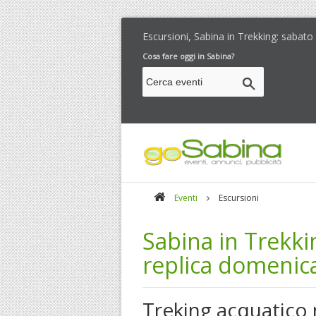
Escursioni, Sabina in Trekking: sabat
Cosa fare oggi in Sabina?
Eventi
Escursioni
Sabina in Trekki
replica domenic
Treking acquatico n