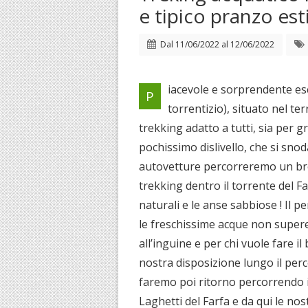
e tipico pranzo est
Dal
11/06/2022
al
12/06/2022
iacevole e sorprendente es
P
torrentizio), situato nel te
trekking adatto a tutti, sia per gr
pochissimo dislivello, che si snod
autovetture percorreremo un bre
trekking dentro il torrente del F
naturali e le anse sabbiose ! Il 
le freschissime acque non supere
all’inguine e per chi vuole fare 
nostra disposizione lungo il per
faremo poi ritorno percorrendo i
Laghetti del Farfa e da qui le n