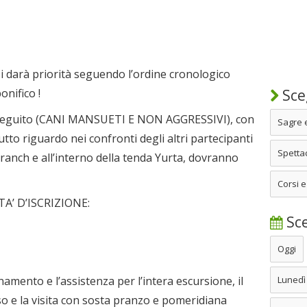
si darà priorità seguendo l’ordine cronologico
onifico !
Sceg
l seguito (CANI MANSUETI E NON AGGRESSIVI), con
Sagre 
utto riguardo nei confronti degli altri partecipanti
Spettac
anch e all’interno della tenda Yurta, dovranno
Corsi e
’ D’ISCRIZIONE:
Sce
Oggi
ento e l’assistenza per l’intera escursione, il
Lunedì
so e la visita con sosta pranzo e pomeridiana