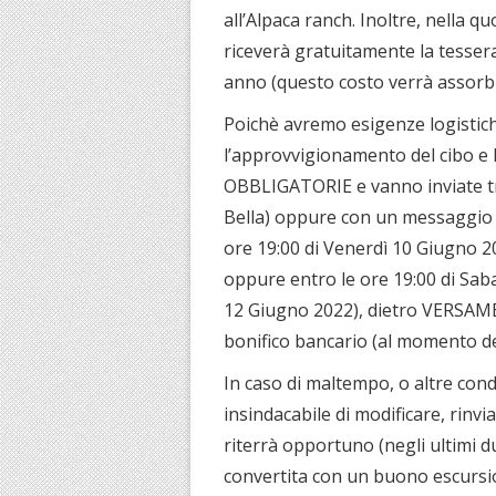
all’Alpaca ranch. Inoltre, nella q
riceverà gratuitamente la tessera
anno (questo costo verrà assorbi
Poichè avremo esigenze logistic
l’approvvigionamento del cibo 
OBBLIGATORIE e vanno inviate tr
Bella) oppure con un messaggio
ore 19:00 di Venerdì 10 Giugno 2
oppure entro le ore 19:00 di Sab
12 Giugno 2022), dietro VERS
bonifico bancario (al momento de
In caso di maltempo, o altre condi
insindacabile di modificare, rinv
riterrà opportuno (negli ultimi du
convertita con un buono escursi