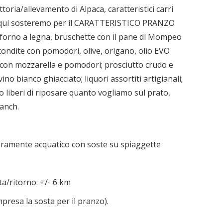
oria/allevamento di Alpaca, caratteristici carri
a… qui sosteremo per il CARATTERISTICO PRANZO
 forno a legna, bruschette con il pane di Mompeo
condite con pomodori, olive, origano, olio EVO
e con mozzarella e pomodori; prosciutto crudo e
vino bianco ghiacciato; liquori assortiti artigianali;
 liberi di riposare quanto vogliamo sul prato,
ranch.
nteramente acquatico con soste su spiaggette
a/ritorno: +/- 6 km
presa la sosta per il pranzo).