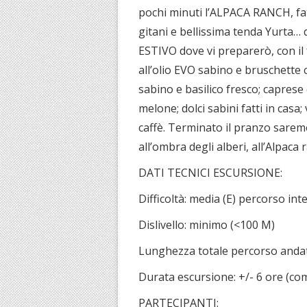
pochi minuti l’ALPACA RANCH, fatt
gitani e bellissima tenda Yurt
ESTIVO dove vi preparerò, con il
all’olio EVO sabino e bruschette 
sabino e basilico fresco; capres
melone; dolci sabini fatti in casa; 
caffè. Terminato il pranzo saremo
all’ombra degli alberi, all’Alpaca 
DATI TECNICI ESCURSIONE:
Difficoltà: media (E) percorso i
Dislivello: minimo (<100 M)
Lunghezza totale percorso andat
Durata escursione: +/- 6 ore (com
PARTECIPANTI: