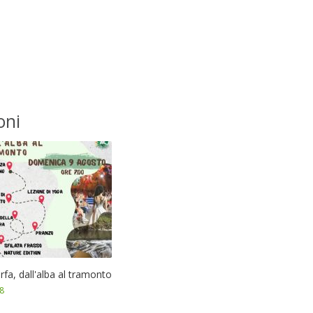
oni
arfa, dall'alba al tramonto
8