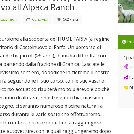
ivo all’Alpaca Ranch
Escursioni
Condividi
662 visite
Tre
cursione alla scoperta del FIUME FARFA (a regime
Inf
Far
rritorio di Castelnuovo di Farfa. Un percorso di
est
andi che piccoli (>6 anni), di media difficoltà, con
Dal
Da
a partendo dalla frazione di Granica. Lasciate le
A
vissimo sentiero, dopodichè inizieremo il nostro
PE
arfa seguendone il suo corso, con le sue vasche
DI
percorso acquatico risulterà molto piacevole poichè
ranno di altezza le nostre ginocchia, massimo
il bagno, ci saranno numerose piscine naturali a
corso durante le varie soste che effettueremo…
l torrente controcorrente fino a raggiungere i
ostre autovetture, con le quali raggiungeremo dopo