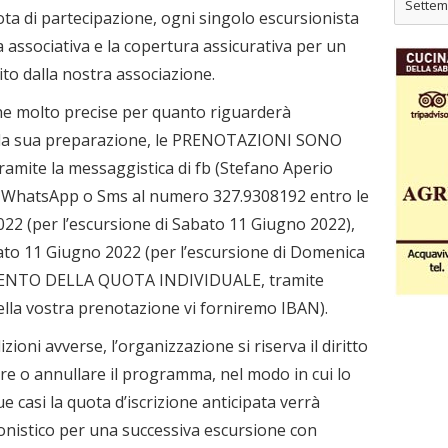
Settem
uota di partecipazione, ogni singolo escursionista
 associativa e la copertura assicurativa per un
to dalla nostra associazione.
he molto precise per quanto riguarderà
e la sua preparazione, le PRENOTAZIONI SONO
amite la messaggistica di fb (Stefano Aperio
 WhatsApp o Sms al numero 327.9308192 entro le
022 (per l’escursione di Sabato 11 Giugno 2022),
ato 11 Giugno 2022 (per l’escursione di Domenica
AMENTO DELLA QUOTA INDIVIDUALE, tramite
lla vostra prenotazione vi forniremo IBAN).
zioni avverse, l’organizzazione si riserva il diritto
iare o annullare il programma, nel modo in cui lo
e casi la quota d’iscrizione anticipata verrà
onistico per una successiva escursione con