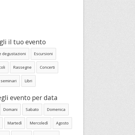
li il tuo evento
e degustazioni
Escursioni
oli
Rassegne
Concerti
 seminari
Libri
gli evento per data
Domani
Sabato
Domenica
Martedì
Mercoledì
Agosto