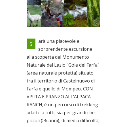
La meravigliosa gola del Farfa,
arà una piacevole e
S
l’Alpaca Ranch e le lasagne
sorprendente escursione
casarecce cotte nel forno a
alla scoperta del Monumento
legna
Dal 21/05/2022 al
Naturale del Lazio “Gole del Farfa”
22/05/2022
(area naturale protetta) situato
tra il territorio di Castelnuovo di
Farfa e quello di Mompeo, CON
VISITA E PRANZO ALL’ALPACA
RANCH; è un percorso di trekking
adatto a tutti, sia per grandi che
piccoli (>6 anni), di media difficoltà,