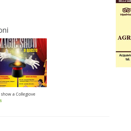
oni
 show a Collegiove
8