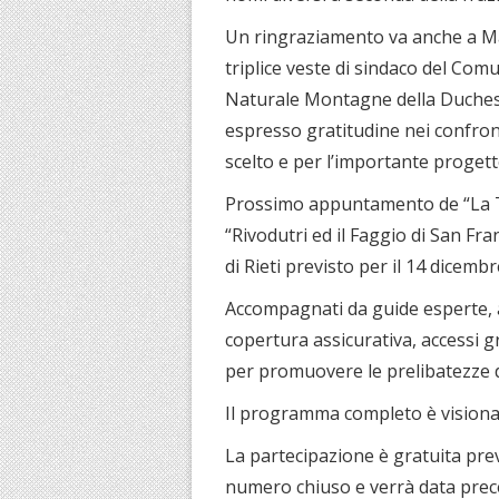
Un ringraziamento va anche a Mar
triplice veste di sindaco del Com
Naturale Montagne della Duchessa 
espresso gratitudine nei confront
scelto e per l’importante progett
Prossimo appuntamento de “La Te
“Rivodutri ed il Faggio di San Fr
di Rieti previsto per il 14 dicembr
Accompagnati da guide esperte, 
copertura assicurativa, accessi gr
per promuovere le prelibatezze de
Il programma completo è visionab
La partecipazione è gratuita prev
numero chiuso e verrà data preced