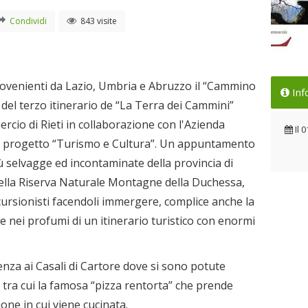
Condividi
843 visite
Per
provenienti da Lazio, Umbria e Abruzzo il “Cammino
Inf
pro
 del terzo itinerario de “La Terra dei Cammini”
Com
io di Rieti in collaborazione con l'Azienda
Il 
Il
0
el progetto “Turismo e Cultura”. Un appuntamento
iù selvagge ed incontaminate della provincia di
 della Riserva Naturale Montagne della Duchessa,
scursionisti facendoli immergere, complice anche la
 e nei profumi di un itinerario turistico con enormi
enza ai Casali di Cartore dove si sono potute
i tra cui la famosa “pizza rentorta” che prende
one in cui viene cucinata.