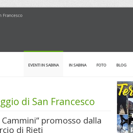
San Francesco
EVENTI IN SABINA
IN SABINA
FOTO
BLOG
Faggio di San Francesco
ei Cammini” promosso dalla
io di Rieti