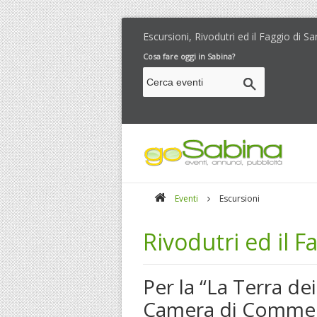
Escursioni, Rivodutri ed il Faggio di 
Cosa fare oggi in Sabina?
Eventi
Escursioni
Rivodutri ed il 
Per la “La Terra d
Camera di Commerc