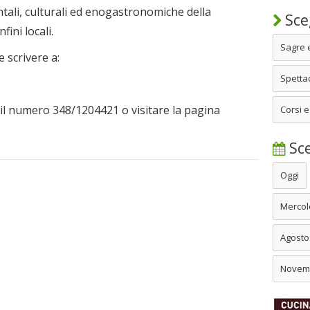
ali, culturali ed enogastronomiche della
Sceg
fini locali.
Sagre 
 scrivere a:
Spettac
il numero 348/1204421 o visitare la pagina
Corsi e
Sce
Oggi
Mercol
Agosto
Novem