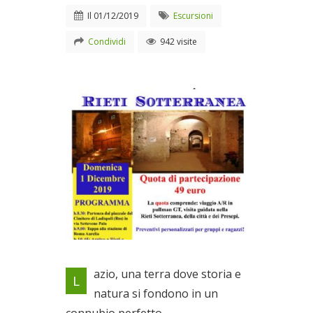
Il
01/12/2019
Escursioni
Condividi
942 visite
Gita in pullman con “I Servitori
azio, una terra dove storia e
L
dell'Arte”
natura si fondono in un
Il 01/12/2019
connubio perfetto.