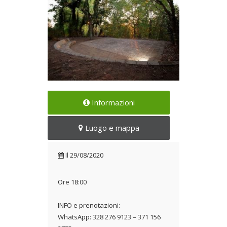
Una serata tra le istallazioni
Informazioni
del Bosco
Il 29/08/2020
Luogo e mappa
Il
29/08/2020
Ore 18:00
INFO e prenotazioni:
WhatsApp: 328 276 9123 – 371 156