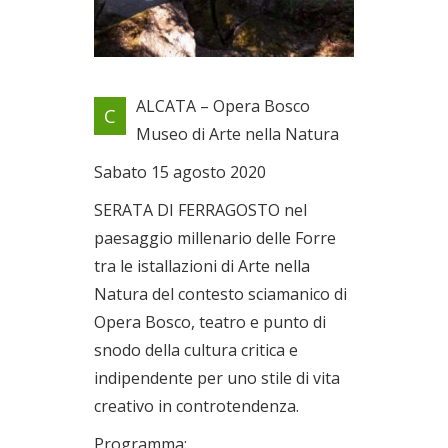
Nel paesaggio millenario delle
ALCATA – Opera Bosco
C
Forre tra le istallazioni di Arte
Museo di Arte nella Natura
nella Natura del contesto
sciamanico
Sabato 15 agosto 2020
Il 15/08/2020
SERATA DI FERRAGOSTO nel
paesaggio millenario delle Forre
tra le istallazioni di Arte nella
Natura del contesto sciamanico di
Opera Bosco, teatro e punto di
snodo della cultura critica e
indipendente per uno stile di vita
creativo in controtendenza.
Programma: