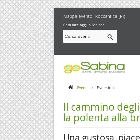
Mappa evento, Roccantica (RI)
Cosa fare oggi in Sabina?
Eventi
Escursioni
Il cammino degli 
la polenta alla b
Una gustosa, piac