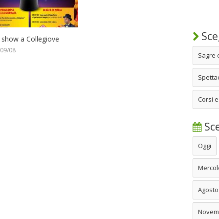
Sceg
 show a Collegiove
 09/08
Sagre 
Spettac
Corsi e
Sce
Oggi
Mercol
Agosto
Novem