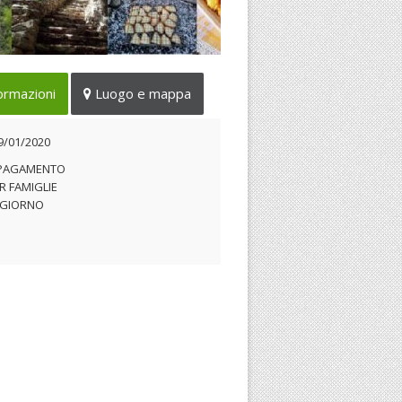
 gustosa, piacevole e
ormazioni
Luogo e mappa
prendente camminata nel
sco
9/01/2020
19/01/2020
 PAGAMENTO
R FAMIGLIE
 GIORNO