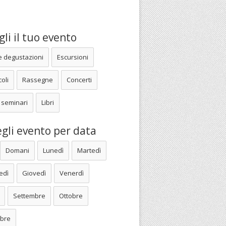
li il tuo evento
e degustazioni
Escursioni
oli
Rassegne
Concerti
 seminari
Libri
gli evento per data
Domani
Lunedì
Martedì
edì
Giovedì
Venerdì
Settembre
Ottobre
bre