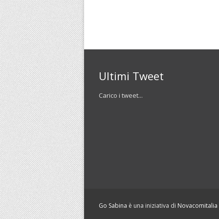
Ultimi Tweet
Carico i tweet...
Go Sabina
è una iniziativa di
Novacomitalia S