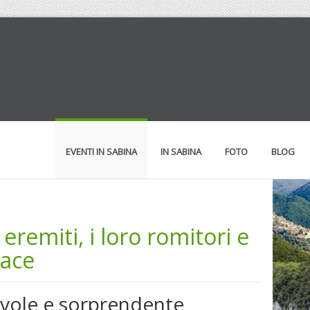
EVENTI IN SABINA
IN SABINA
FOTO
BLOG
eremiti, i loro romitori e
race
evole e sorprendente