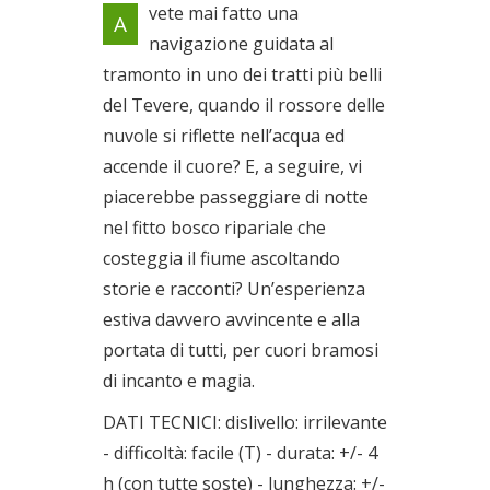
vete mai fatto una
A
tramonto
navigazione guidata al
Il 31/07/2020
tramonto in uno dei tratti più belli
del Tevere, quando il rossore delle
nuvole si riflette nell’acqua ed
accende il cuore? E, a seguire, vi
piacerebbe passeggiare di notte
nel fitto bosco ripariale che
costeggia il fiume ascoltando
storie e racconti? Un’esperienza
estiva davvero avvincente e alla
portata di tutti, per cuori bramosi
di incanto e magia.
DATI TECNICI: dislivello: irrilevante
- difficoltà: facile (T) - durata: +/- 4
h (con tutte soste) - lunghezza: +/-