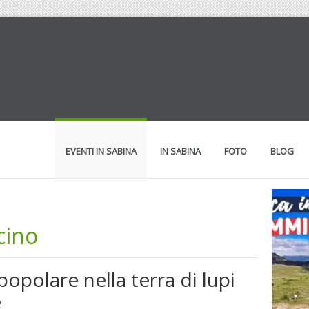
EVENTI IN SABINA
IN SABINA
FOTO
BLOG
cino
opolare nella terra di lupi
e