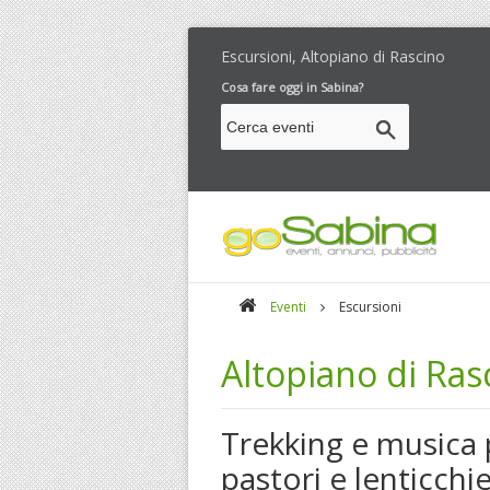
Escursioni, Altopiano di Rascino
Cosa fare oggi in Sabina?
Eventi
Escursioni
Altopiano di Ras
Trekking e musica p
pastori e lenticchi