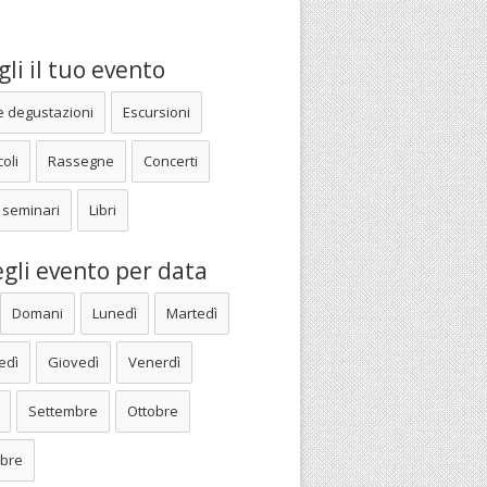
li il tuo evento
e degustazioni
Escursioni
oli
Rassegne
Concerti
 seminari
Libri
gli evento per data
Domani
Lunedì
Martedì
edì
Giovedì
Venerdì
Settembre
Ottobre
bre