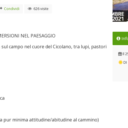
Condividi
626 visite
Tre
MERSIONI NEL PAESAGGIO
Inf
ter
sul campo nel cuore del Cicolano, tra lupi, pastori
Il 
Il
2
DI
rca
 una pur minima attitudine/abitudine al cammino)