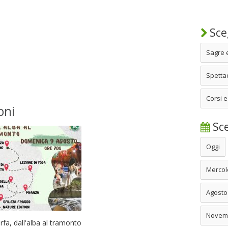
Sceg
Sagre 
Spettac
Corsi e
oni
Sce
Oggi
Mercol
Agosto
Novem
arfa, dall'alba al tramonto