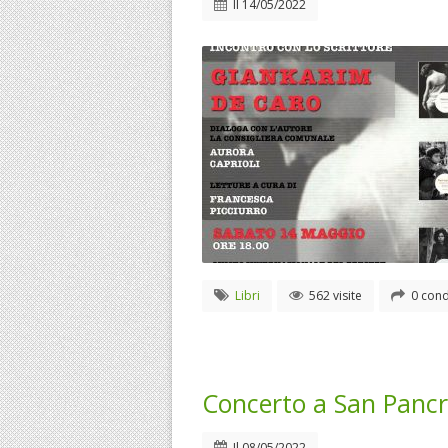
Il
14/05/2022
Libri
562 visite
0 cond
Concerto a San Pancr
Il
08/05/2022