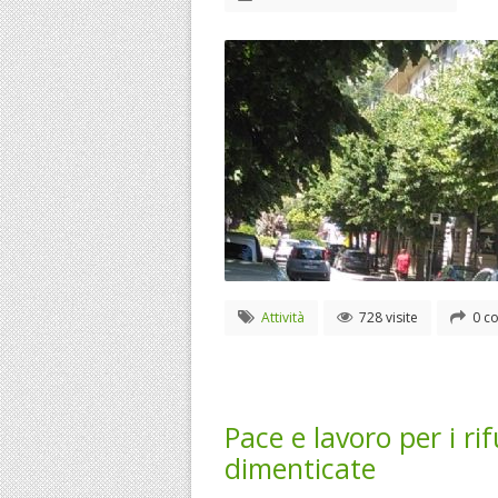
Attività
728 visite
0 co
Pace e lavoro per i rif
dimenticate