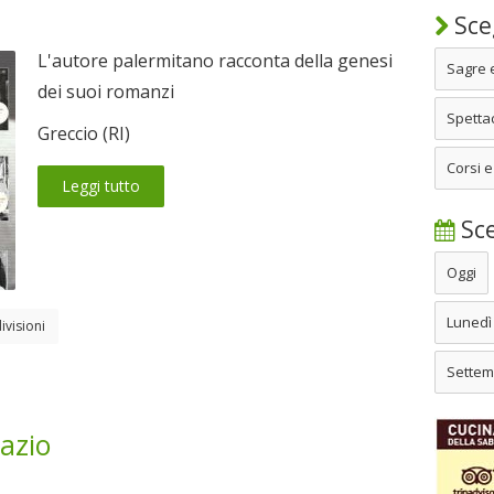
Sceg
L'autore palermitano racconta della genesi
Sagre 
dei suoi romanzi
Spettac
Greccio (RI)
Corsi e
Leggi tutto
Sce
Oggi
Lunedì
ivisioni
Settem
azio