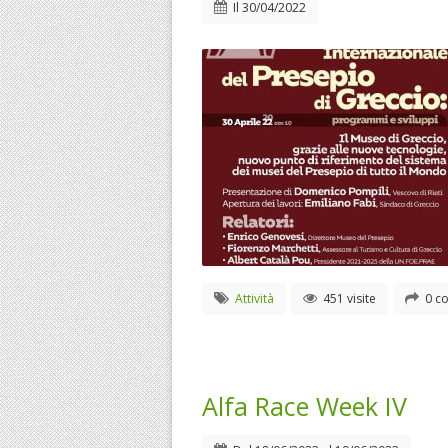
Il
30/04/2022
Attività
451 visite
0 co
Alfa Race Week IV