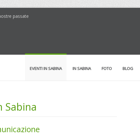
 mostre passate
EVENTI IN SABINA
IN SABINA
FOTO
BLOG
in Sabina
municazione