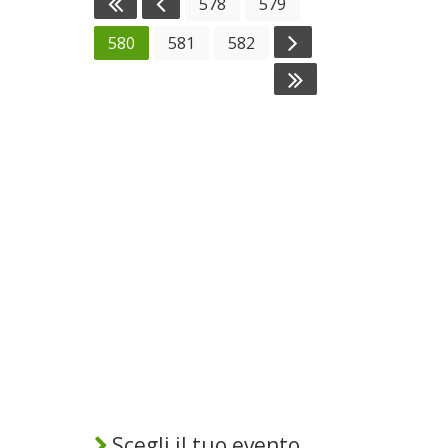
578
579
580
581
582
Scegli il tuo evento